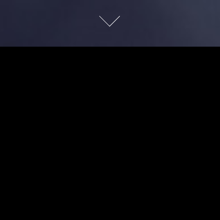
MARIA
Klare Kühle
Die Ästhetik von minimalistischen Editorial-Shoots namhafter
Mode-Magazine hat mich zu dieser Reihe inspiriert. Eine klare
Linie mit dem Fokus auf der Person, ohne Kulisse und
Requisiten, die ablenken. Dank der wundervollen Mitarbeit
von
Maria
gelang es mir genau diese klare, kuhle Schönheit
festzuhalten, die ich mir vorgestellt hatte.